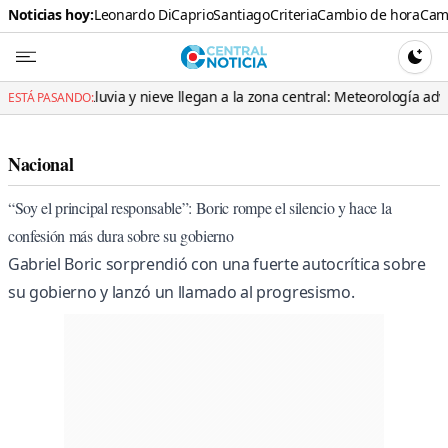
Noticias hoy:
Leonardo DiCaprio
Santiago
Criteria
Cambio de hora
Cami
Central N
CAMBI
Lluvia y nieve llegan a la zona central: Meteorología advierte por un 
ESTÁ PASANDO:
Nacional
“Soy el principal responsable”: Boric rompe el silencio y hace la
confesión más dura sobre su gobierno
Gabriel Boric sorprendió con una fuerte autocrítica sobre
su gobierno y lanzó un llamado al progresismo.