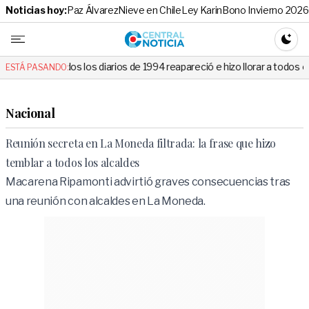
Noticias hoy:
Paz Álvarez
Nieve en Chile
Ley Karin
Bono Invierno 2026
Central No
CAMBI
os diarios de 1994 reapareció e hizo llorar a todos en Canal 13
N
ESTÁ PASANDO:
Nacional
Reunión secreta en La Moneda filtrada: la frase que hizo
temblar a todos los alcaldes
Macarena Ripamonti advirtió graves consecuencias tras
una reunión con alcaldes en La Moneda.