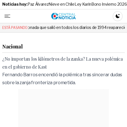
Noticias hoy:
Paz Álvarez
Nieve en Chile
Ley Karin
Bono Invierno 2026
Central No
CAMBI
nada que salió en todos los diarios de 1994 reapareció e hizo llorar a 
ESTÁ PASANDO:
Nacional
¿No importan los kilómetros de la zanka? La nueva polémica
en el gobierno de Kast
Fernando Barros encendió la polémica tras sincerar dudas
sobre la zanja fronteriza prometida.