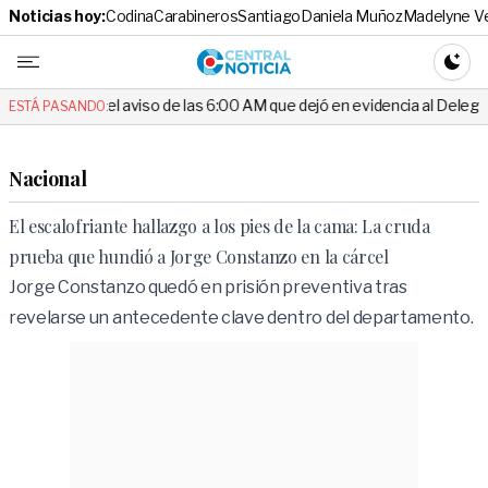
Noticias hoy:
Codina
Carabineros
Santiago
Daniela Muñoz
Madelyne V
Central No
CAMBI
re el aviso de las 6:00 AM que dejó en evidencia al Delegado
Esc
ESTÁ PASANDO:
Nacional
El escalofriante hallazgo a los pies de la cama: La cruda
prueba que hundió a Jorge Constanzo en la cárcel
Jorge Constanzo quedó en prisión preventiva tras
revelarse un antecedente clave dentro del departamento.