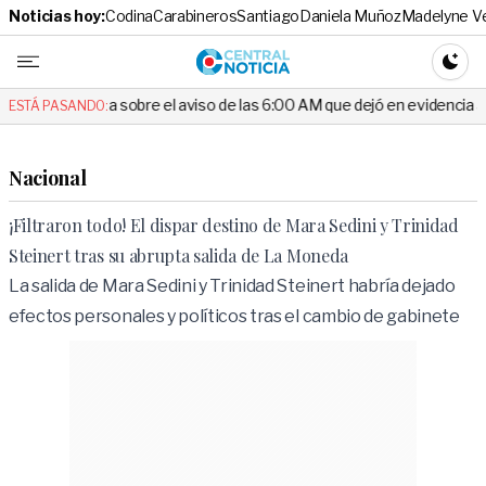
Noticias hoy:
Codina
Carabineros
Santiago
Daniela Muñoz
Madelyne V
Central No
CAMBI
a sobre el aviso de las 6:00 AM que dejó en evidencia al Delegado
ESTÁ PASANDO:
Nacional
¡Filtraron todo! El dispar destino de Mara Sedini y Trinidad
Steinert tras su abrupta salida de La Moneda
La salida de Mara Sedini y Trinidad Steinert habría dejado
efectos personales y políticos tras el cambio de gabinete