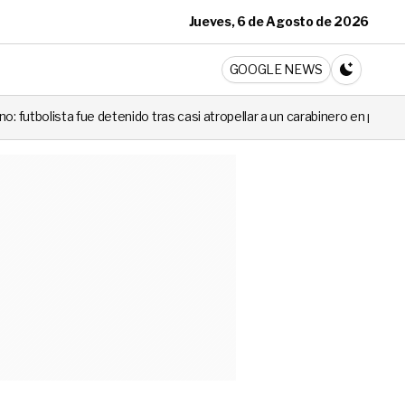
Jueves, 6 de Agosto de 2026
ticia
GOOGLE NEWS
CAMBIA A 
nido tras casi atropellar a un carabinero en plena fiscalización
Cor