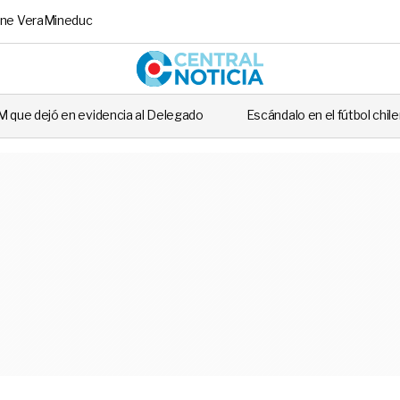
ne Vera
Mineduc
Central No
ia al Delegado
Escándalo en el fútbol chileno: futbolista fue dete