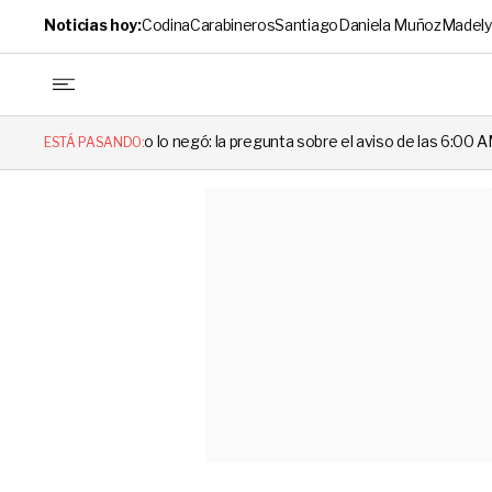
Noticias hoy:
Codina
Carabineros
Santiago
Daniela Muñoz
Madely
 lo negó: la pregunta sobre el aviso de las 6:00 AM que dejó en evidenc
ESTÁ PASANDO: