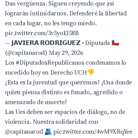
Dan vergüenza. Siguen creyendo que así
lograrán intimidarnos. Defenderé la libertad
en cada lugar, no les tengo miedo.
pic.twitter.com/3v5yoEI58B
— 𝗝𝗔𝗩𝗜𝗘𝗥𝗔 𝗥𝗢𝗗𝗥𝗜́𝗚𝗨𝗘𝗭 • Diputada 🇨🇱
(@capitanarod)
May 29, 2026
Los
#DiputadosRepublicanos
condenamos lo
sucedido hoy en Derecho UCH👎
¿Esta es la juventud que queremos? ¿Una donde
quien piensa distinto es funado, agredido o
amenazado de muerte?
Las Ues deben ser espacios de diálogo, no de
violencia. Nuestra solidaridad con
@capitanarod
🫂
pic.twitter.com/4wM9XRqYee