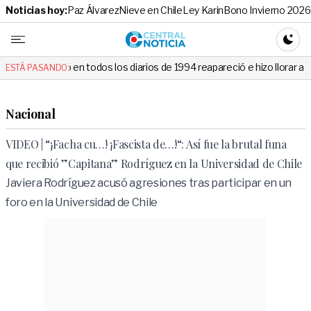
Noticias hoy:
Paz Álvarez
Nieve en Chile
Ley Karin
Bono Invierno 2026
Central No
CAMBI
 todos los diarios de 1994 reapareció e hizo llorar a todos en Canal 13
ESTÁ PASANDO:
Nacional
VIDEO | “¡Facha cu…! ¡Fascista de…!“: Así fue la brutal funa
que recibió ”Capitana” Rodríguez en la Universidad de Chile
Javiera Rodríguez acusó agresiones tras participar en un
foro en la Universidad de Chile