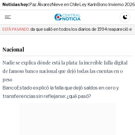
Noticias hoy:
Paz Álvarez
Nieve en Chile
Ley Karin
Bono Invierno 2026
Central No
CAMBI
ue salió en todos los diarios de 1994 reapareció e hizo llorar a todos 
ESTÁ PASANDO:
Nacional
Nadie se explica dónde está la plata: la increíble falla digital
de famoso banco nacional que dejó todas las cuentas en 0
peso
BancoEstado explicó la falla que dejó saldos en cero y
transferencias sin reflejarse: ¿qué pasó?