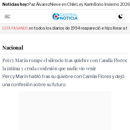
Noticias hoy:
Paz Álvarez
Nieve en Chile
Ley Karin
Bono Invierno 2026
Central No
CAMBI
 todos los diarios de 1994 reapareció e hizo llorar a todos en Canal 13
ESTÁ PASANDO:
Nacional
Percy Marín rompe el silencio tras quiebre con Camila Flores:
la íntima y cruda confesión que nadie vio venir
Percy Marín habló tras su quiebre con Camila Flores y dejó
una confesión sobre su futuro.