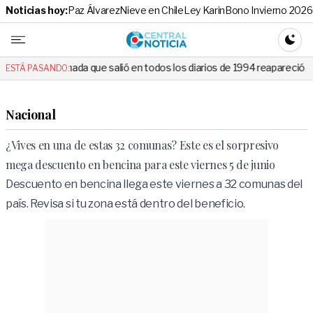
Noticias hoy:
Paz Álvarez
Nieve en Chile
Ley Karin
Bono Invierno 2026
Central No
CAMBI
a que salió en todos los diarios de 1994 reapareció e hizo llorar a tod
ESTÁ PASANDO:
Nacional
¿Vives en una de estas 32 comunas? Este es el sorpresivo
mega descuento en bencina para este viernes 5 de junio
Descuento en bencina llega este viernes a 32 comunas del
país. Revisa si tu zona está dentro del beneficio.