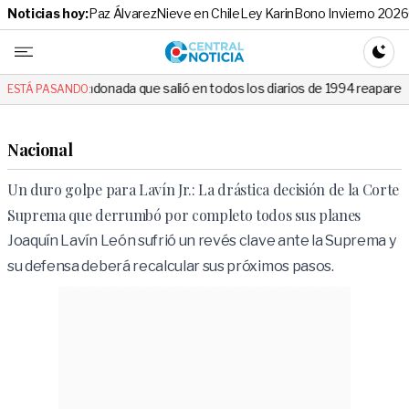
Noticias hoy:
Paz Álvarez
Nieve en Chile
Ley Karin
Bono Invierno 2026
Central No
CAMBI
nada que salió en todos los diarios de 1994 reapareció e hizo llorar a
ESTÁ PASANDO:
Nacional
Un duro golpe para Lavín Jr.: La drástica decisión de la Corte
Suprema que derrumbó por completo todos sus planes
Joaquín Lavín León sufrió un revés clave ante la Suprema y
su defensa deberá recalcular sus próximos pasos.