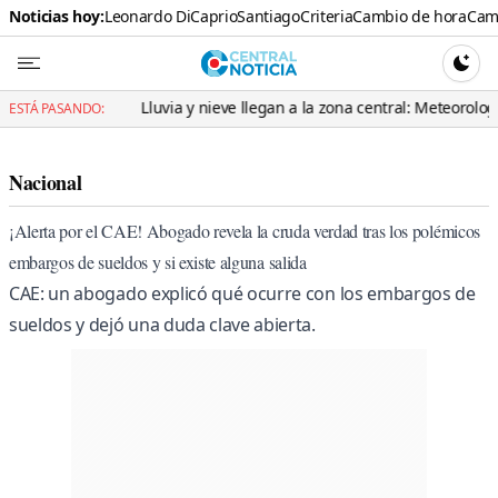
Noticias hoy:
Leonardo DiCaprio
Santiago
Criteria
Cambio de hora
Cami
Central N
CAMBI
Lluvia y nieve llegan a la zona central: Meteorología advierte por 
ESTÁ PASANDO:
Nacional
¡Alerta por el CAE! Abogado revela la cruda verdad tras los polémicos
embargos de sueldos y si existe alguna salida
CAE: un abogado explicó qué ocurre con los embargos de
sueldos y dejó una duda clave abierta.