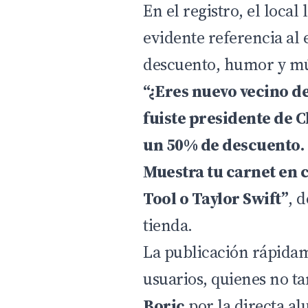
En el registro, el local
evidente referencia al
descuento, humor y mú
“¿Eres nuevo vecino d
fuiste presidente de C
un 50% de descuento. 
Muestra tu carnet en 
Tool o Taylor Swift”
, 
tienda.
La publicación rápida
usuarios, quienes no t
Boric
por la directa al