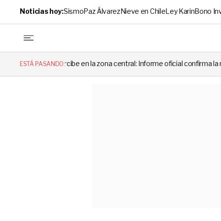
Noticias hoy:
Sismo
Paz Álvarez
Nieve en Chile
Ley Karin
Bono In
ibe en la zona central: Informe oficial confirma la magnitud y el origen 
ESTÁ PASANDO: