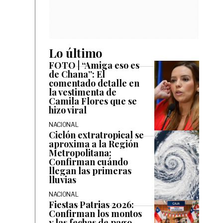
Lo último
FOTO | “Amiga eso es
de Chana”: El
comentado detalle en
la vestimenta de
Camila Flores que se
hizo viral
NACIONAL
Ciclón extratropical se
aproxima a la Región
Metropolitana:
Confirman cuándo
llegan las primeras
lluvias
NACIONAL
Fiestas Patrias 2026:
Confirman los montos
y las fechas de pago