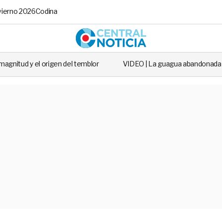
vierno 2026
Codina
Central No
del temblor
VIDEO | La guagua abandonada que salió en todos los 