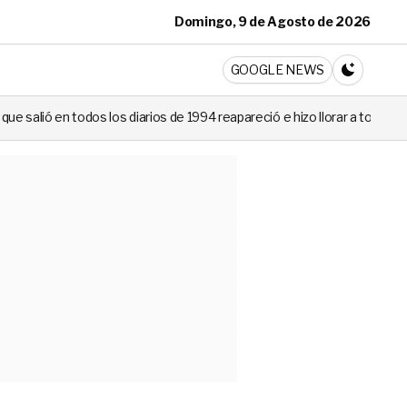
Domingo, 9 de Agosto de 2026
ticia
GOOGLE NEWS
CAMBIA A 
diarios de 1994 reapareció e hizo llorar a todos en Canal 13
Niev