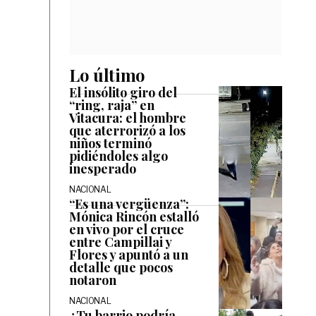
Lo último
El insólito giro del
“ring, raja” en
Vitacura: el hombre
que aterrorizó a los
niños terminó
pidiéndoles algo
inesperado
NACIONAL
“Es una vergüenza”:
Mónica Rincón estalló
en vivo por el cruce
entre Campillai y
Flores y apuntó a un
detalle que pocos
notaron
NACIONAL
¿Tu barrio podría