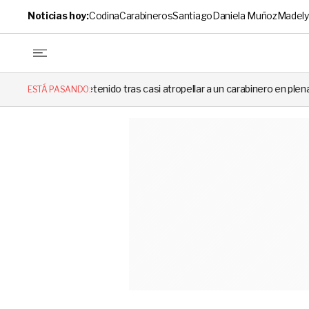
Noticias hoy:
Codina
Carabineros
Santiago
Daniela Muñoz
Madely
ido tras casi atropellar a un carabinero en plena fiscalización
Cor
ESTÁ PASANDO: