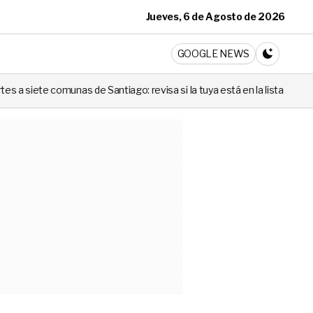
Jueves, 6 de Agosto de 2026
ticia
GOOGLE NEWS
CAMBIA A 
tiago: revisa si la tuya está en la lista
Codina no lo negó: la p