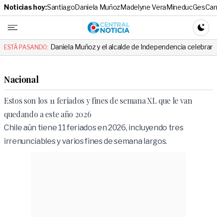
Noticias hoy:
Santiago
Daniela Muñoz
Madelyne Vera
Mineduc
Ges
Cam
Central No
CAMBI
Daniela Muñoz y el alcalde de Independencia celebraron hito: el mensa
ESTÁ PASANDO:
Nacional
Estos son los 11 feriados y fines de semana XL que le van
quedando a este año 2026
Chile aún tiene 11 feriados en 2026, incluyendo tres
irrenunciables y varios fines de semana largos.