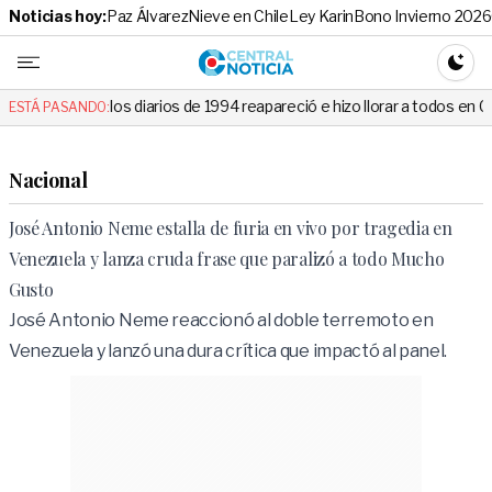
Noticias hoy:
Paz Álvarez
Nieve en Chile
Ley Karin
Bono Invierno 2026
Central No
CAMBI
diarios de 1994 reapareció e hizo llorar a todos en Canal 13
Niev
ESTÁ PASANDO:
Nacional
José Antonio Neme estalla de furia en vivo por tragedia en
Venezuela y lanza cruda frase que paralizó a todo Mucho
Gusto
José Antonio Neme reaccionó al doble terremoto en
Venezuela y lanzó una dura crítica que impactó al panel.