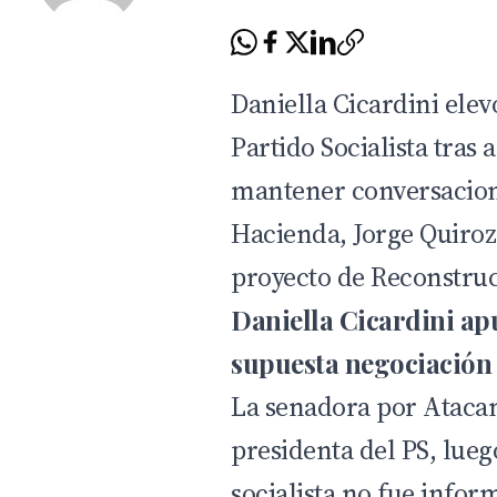
Daniella Cicardini elevó
Partido Socialista tras
mantener conversacion
Hacienda,
Jorge Quiroz
proyecto de Reconstru
Daniella Cicardini ap
supuesta negociación
La senadora por Ataca
presidenta del PS, lue
socialista no fue infor