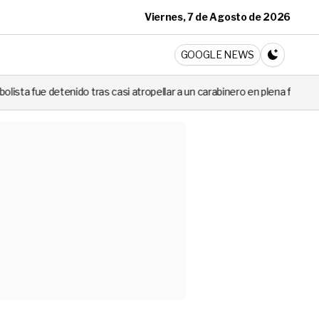
Viernes, 7 de Agosto de 2026
ticia
GOOGLE NEWS
CAMBIA A 
ras casi atropellar a un carabinero en plena fiscalización
Cortes de