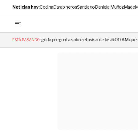
Noticias hoy:
Codina
Carabineros
Santiago
Daniela Muñoz
Madely
gó: la pregunta sobre el aviso de las 6:00 AM que dejó en evidencia al
ESTÁ PASANDO: