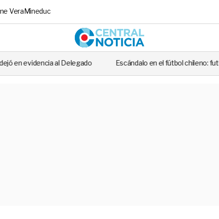
ne Vera
Mineduc
Central No
 Delegado
Escándalo en el fútbol chileno: futbolista fue detenido t