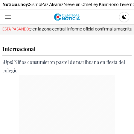
Noticias hoy:
Sismo
Paz Álvarez
Nieve en Chile
Ley Karin
Bono Inviern
Central No
CAMBI
be en la zona central: Informe oficial confirma la magnitud y el origen d
ESTÁ PASANDO:
Internacional
¡Ups! Niños consumieron pastel de marihuana en fiesta del
colegio