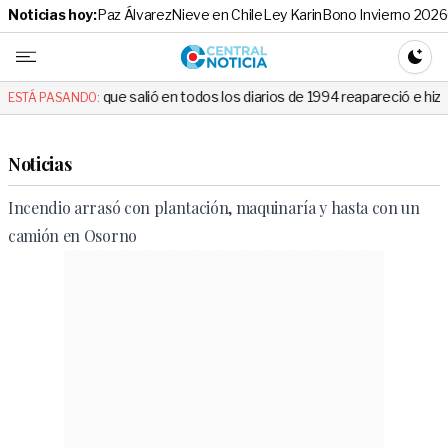
Noticias hoy:
Paz Álvarez
Nieve en Chile
Ley Karin
Bono Invierno 2026
Central No
CAMBI
ue salió en todos los diarios de 1994 reapareció e hizo llorar a todos 
ESTÁ PASANDO:
Noticias
Incendio arrasó con plantación, maquinaría y hasta con un
camión en Osorno