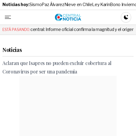
Noticias hoy:
Sismo
Paz Álvarez
Nieve en Chile
Ley Karin
Bono Inviern
Central No
CAMBI
a central: Informe oficial confirma la magnitud y el origen del temblor
ESTÁ PASANDO:
Noticias
Aclaran que Isapres no pueden excluir cobertura al
Coronavirus por ser una pandemia