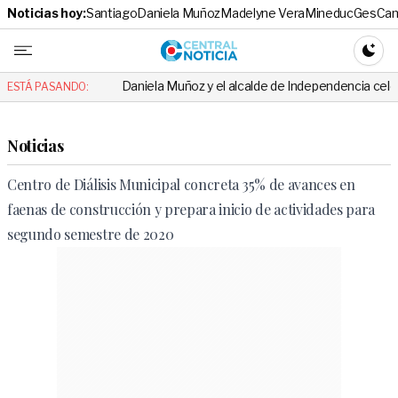
Noticias hoy:
Santiago
Daniela Muñoz
Madelyne Vera
Mineduc
Ges
Cam
Central No
CAMBI
Daniela Muñoz y el alcalde de Independencia celebraron hito: el
ESTÁ PASANDO:
Noticias
Centro de Diálisis Municipal concreta 35% de avances en
faenas de construcción y prepara inicio de actividades para
segundo semestre de 2020