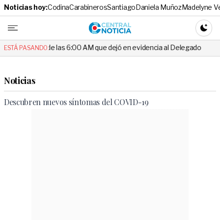
Noticias hoy:
Codina
Carabineros
Santiago
Daniela Muñoz
Madelyne V
Central No
CAMBI
o de las 6:00 AM que dejó en evidencia al Delegado
Escándalo en e
ESTÁ PASANDO:
Noticias
Descubren nuevos síntomas del COVID-19