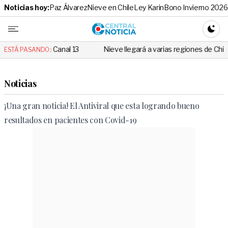
Noticias hoy:
Paz Álvarez
Nieve en Chile
Ley Karin
Bono Invierno 2026
Central No
CAMBI
en Canal 13
Nieve llegará a varias regiones de Chile: Revisa si la tu
ESTÁ PASANDO:
Noticias
¡Una gran noticia! El Antiviral que esta logrando bueno
resultados en pacientes con Covid-19