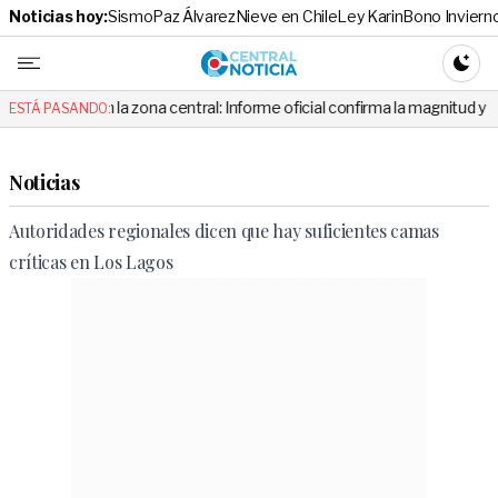
Noticias hoy:
Sismo
Paz Álvarez
Nieve en Chile
Ley Karin
Bono Inviern
Central No
CAMBI
en la zona central: Informe oficial confirma la magnitud y el origen del 
ESTÁ PASANDO:
Noticias
Autoridades regionales dicen que hay suficientes camas
críticas en Los Lagos