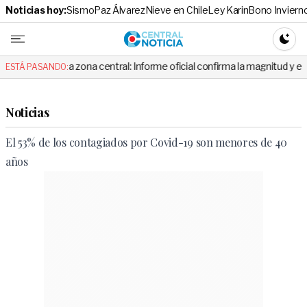
Noticias hoy:
Sismo
Paz Álvarez
Nieve en Chile
Ley Karin
Bono Inviern
Central No
CAMBI
 la zona central: Informe oficial confirma la magnitud y el origen del te
ESTÁ PASANDO:
Noticias
El 53% de los contagiados por Covid-19 son menores de 40
años