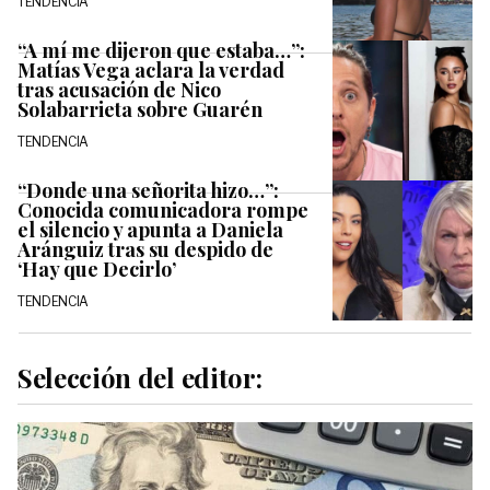
TENDENCIA
“A mí me dijeron que estaba…”:
Matías Vega aclara la verdad
tras acusación de Nico
Solabarrieta sobre Guarén
TENDENCIA
“Donde una señorita hizo…”:
Conocida comunicadora rompe
el silencio y apunta a Daniela
Aránguiz tras su despido de
‘Hay que Decirlo’
TENDENCIA
Selección del editor: