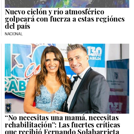
Nuevo ciclón y río atmosférico
golpeará con fuerza a estas regiónes
del país
NACIONAL
“No necesitas una mamá, necesitas
rehabilitación”: Las fuertes críticas
que recibió Fernando Solabarrieta