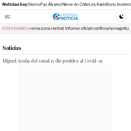
Noticias hoy:
Sismo
Paz Álvarez
Nieve en Chile
Ley Karin
Bono Inviern
Central No
CAMBI
ibe en la zona central: Informe oficial confirma la magnitud y el origen 
ESTÁ PASANDO:
Noticias
Miguel Acuña del canal 13 dio positivo al Covid-19