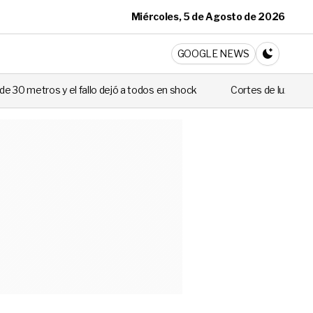
Miércoles, 5 de Agosto de 2026
ticia
GOOGLE NEWS
CAMBIA A 
l fallo dejó a todos en shock
Cortes de luz de hasta 8 horas afect