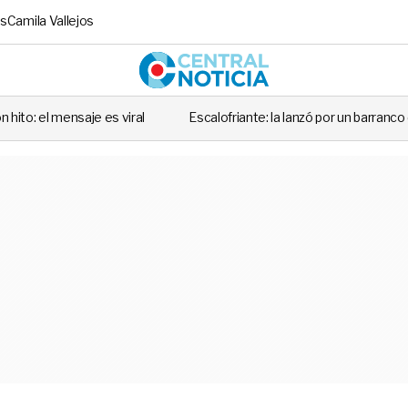
s
Camila Vallejos
Central No
 es viral
Escalofriante: la lanzó por un barranco de 30 metros y e