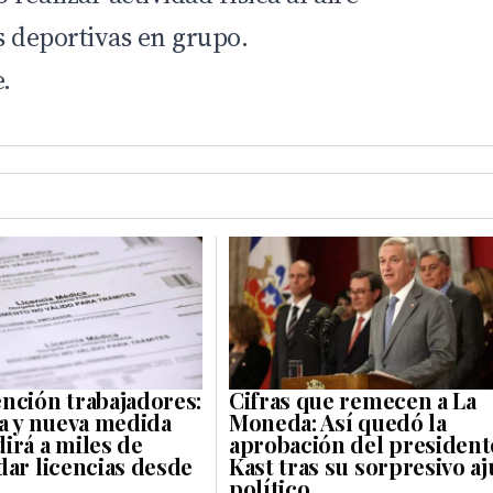
s deportivas en grupo.
.
nción trabajadores:
Cifras que remecen a La
ca y nueva medida
Moneda: Así quedó la
irá a miles de
aprobación del president
dar licencias desde
Kast tras su sorpresivo aj
político