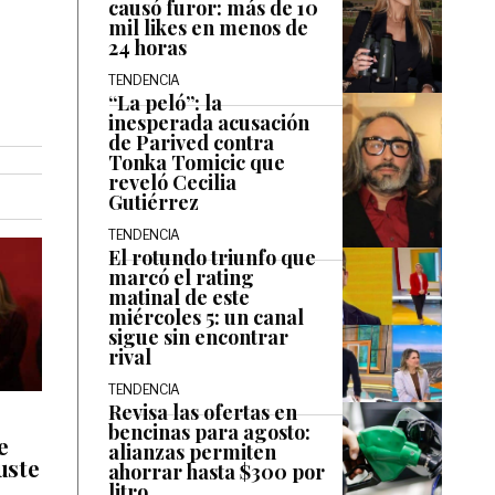
causó furor: más de 10
mil likes en menos de
24 horas
TENDENCIA
“La peló”: la
inesperada acusación
de Parived contra
Tonka Tomicic que
reveló Cecilia
Gutiérrez
TENDENCIA
El rotundo triunfo que
marcó el rating
matinal de este
miércoles 5: un canal
sigue sin encontrar
rival
TENDENCIA
Revisa las ofertas en
bencinas para agosto:
e
alianzas permiten
uste
ahorrar hasta $300 por
litro