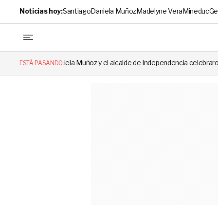
Noticias hoy:
Santiago
Daniela Muñoz
Madelyne Vera
Mineduc
Ge
Daniela Muñoz y el alcalde de Independencia celebraron hito: el mensaje
ESTÁ PASANDO: