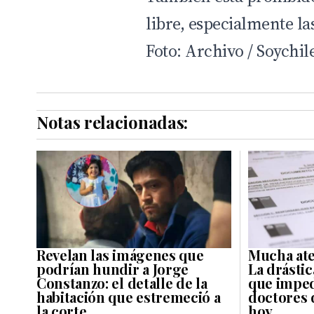
libre, especialmente la
Foto: Archivo / Soychile
Notas relacionadas:
Revelan las imágenes que
Mucha ate
podrían hundir a Jorge
La drásti
Constanzo: el detalle de la
que imped
habitación que estremeció a
doctores 
la corte
hoy