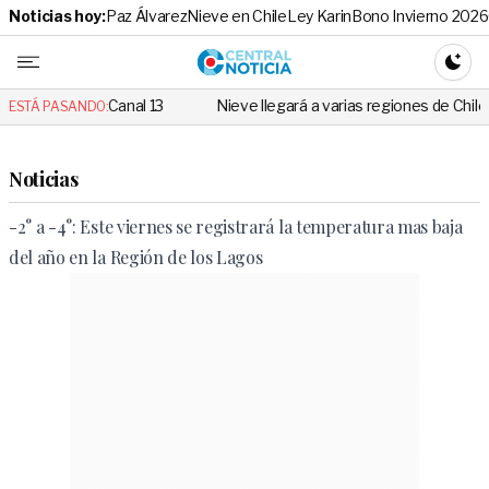
Noticias hoy:
Paz Álvarez
Nieve en Chile
Ley Karin
Bono Invierno 2026
Central No
CAMBI
en Canal 13
Nieve llegará a varias regiones de Chile: Revisa si la t
ESTÁ PASANDO:
Noticias
-2° a -4°: Este viernes se registrará la temperatura mas baja
del año en la Región de los Lagos