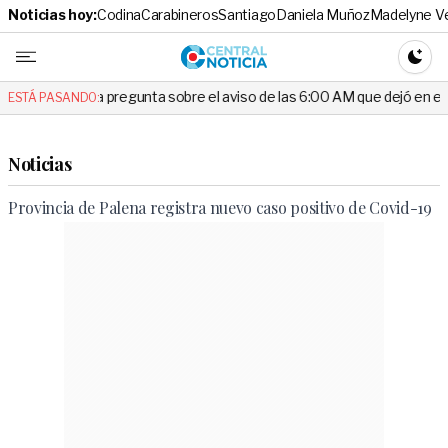
Noticias hoy:
Codina
Carabineros
Santiago
Daniela Muñoz
Madelyne V
Central No
CAMBI
 la pregunta sobre el aviso de las 6:00 AM que dejó en evidencia al De
ESTÁ PASANDO:
Noticias
Provincia de Palena registra nuevo caso positivo de Covid-19