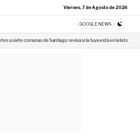
Viernes, 7 de Agosto de 2026
ticia
GOOGLE NEWS
CAMBIA A 
Santiago: revisa si la tuya está en la lista
Codina no lo negó: 