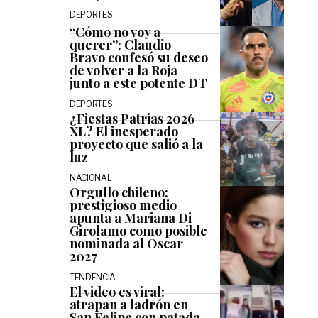
DEPORTES
“Cómo no voy a
querer”: Claudio
Bravo confesó su deseo
de volver a la Roja
junto a este potente DT
DEPORTES
¿Fiestas Patrias 2026
XL? El inesperado
proyecto que salió a la
luz
NACIONAL
Orgullo chileno:
prestigioso medio
apunta a Mariana Di
Girolamo como posible
nominada al Oscar
2027
TENDENCIA
El video es viral:
atrapan a ladrón en
San Felipe con patada