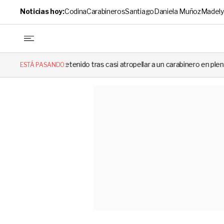
Noticias hoy:
Codina
Carabineros
Santiago
Daniela Muñoz
Madely
etenido tras casi atropellar a un carabinero en plena fiscalización
ESTÁ PASANDO: