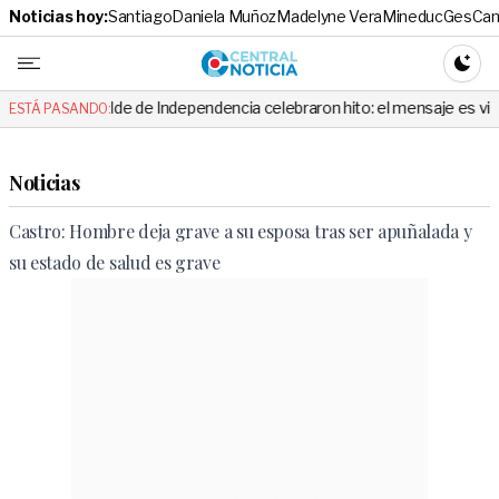
Noticias hoy:
Santiago
Daniela Muñoz
Madelyne Vera
Mineduc
Ges
Cam
Central No
CAMBI
l alcalde de Independencia celebraron hito: el mensaje es viral
E
ESTÁ PASANDO:
Noticias
Castro: Hombre deja grave a su esposa tras ser apuñalada y
su estado de salud es grave