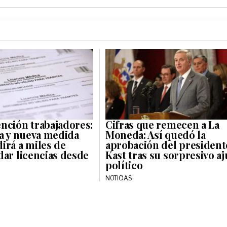
nción trabajadores:
Cifras que remecen a La
ca y nueva medida
Moneda: Así quedó la
irá a miles de
aprobación del president
dar licencias desde
Kast tras su sorpresivo aj
político
NOTICIAS