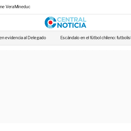
ne Vera
Mineduc
Central No
do
Escándalo en el fútbol chileno: futbolista fue detenido tras casi