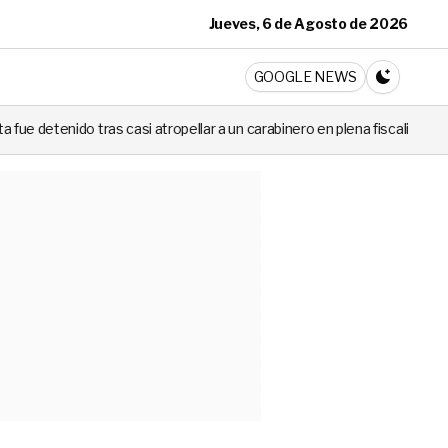
Jueves, 6 de Agosto de 2026
ticia
GOOGLE NEWS
CAMBIA A 
 atropellar a un carabinero en plena fiscalización
Cortes de luz de