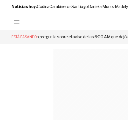
Noticias hoy:
Codina
Carabineros
Santiago
Daniela Muñoz
Madely
pregunta sobre el aviso de las 6:00 AM que dejó en evidencia al Delega
ESTÁ PASANDO: