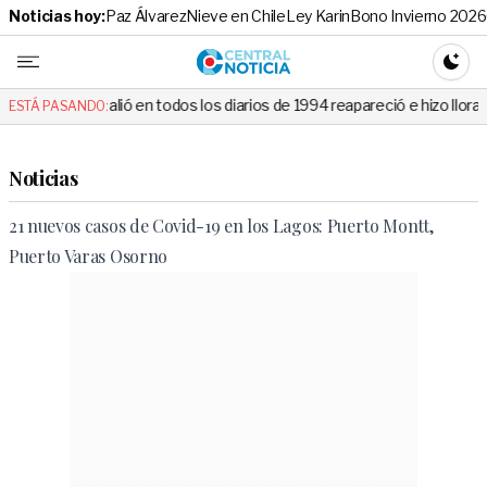
Noticias hoy:
Paz Álvarez
Nieve en Chile
Ley Karin
Bono Invierno 2026
Central No
CAMBI
alió en todos los diarios de 1994 reapareció e hizo llorar a todos en C
ESTÁ PASANDO:
Noticias
21 nuevos casos de Covid-19 en los Lagos: Puerto Montt,
Puerto Varas Osorno