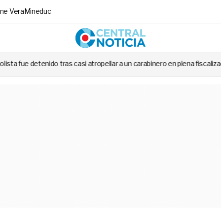
ne Vera
Mineduc
Central No
s casi atropellar a un carabinero en plena fiscalización
Cortes de l