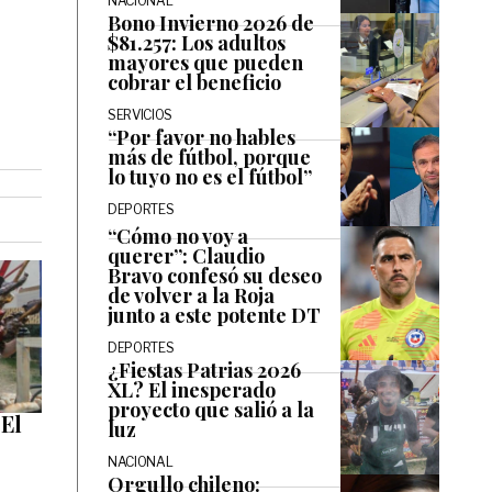
NACIONAL
Bono Invierno 2026 de
$81.257: Los adultos
mayores que pueden
cobrar el beneficio
SERVICIOS
“Por favor no hables
más de fútbol, porque
lo tuyo no es el fútbol”
DEPORTES
“Cómo no voy a
querer”: Claudio
Bravo confesó su deseo
de volver a la Roja
junto a este potente DT
DEPORTES
¿Fiestas Patrias 2026
XL? El inesperado
proyecto que salió a la
 El
luz
NACIONAL
Orgullo chileno: