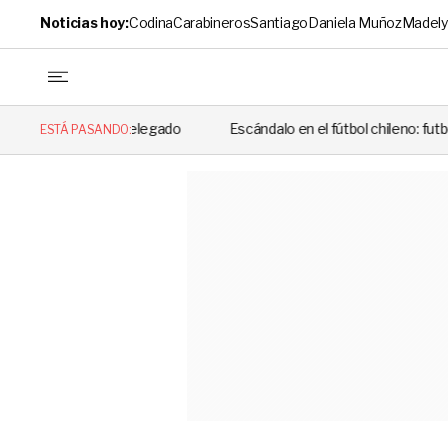
Noticias hoy:
Codina
Carabineros
Santiago
Daniela Muñoz
Madely
elegado
Escándalo en el fútbol chileno: futbolista fue detenido tra
ESTÁ PASANDO: