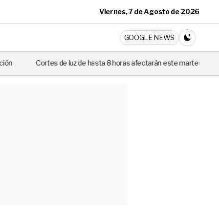
Viernes, 7 de Agosto de 2026
ticia
GOOGLE NEWS
CAMBIA A 
uz de hasta 8 horas afectarán este martes a siete comunas de Santiago: 