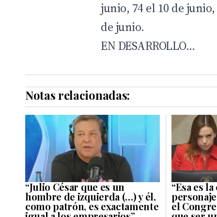
junio, 74 el 10 de junio,
de junio.
EN DESARROLLO…
Notas relacionadas:
“Julio César que es un
“Esa es la
hombre de izquierda (…) y él,
personaje
como patrón, es exactamente
el Congre
igual a los empresarios”
que ser u