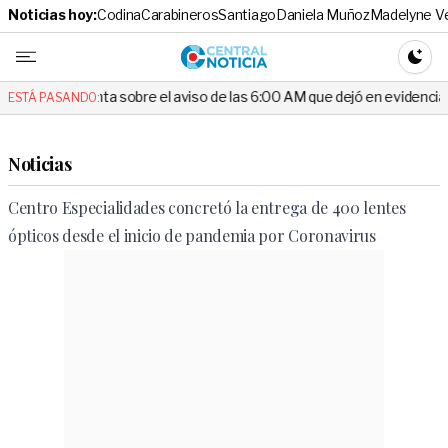
Noticias hoy:
Codina
Carabineros
Santiago
Daniela Muñoz
Madelyne V
Central No
CAMBI
nta sobre el aviso de las 6:00 AM que dejó en evidencia al Delegado
ESTÁ PASANDO:
Noticias
Centro Especialidades concretó la entrega de 400 lentes
ópticos desde el inicio de pandemia por Coronavirus