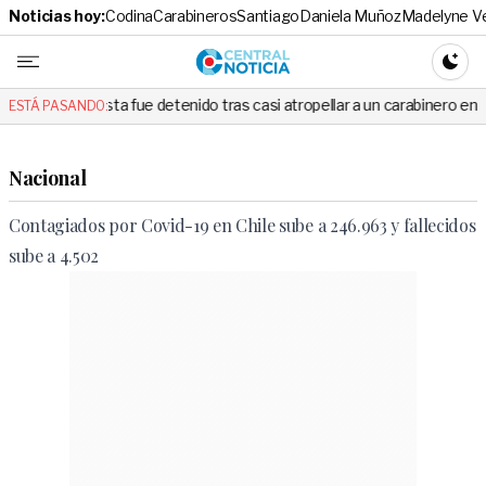
Noticias hoy:
Codina
Carabineros
Santiago
Daniela Muñoz
Madelyne V
Central No
CAMBI
lista fue detenido tras casi atropellar a un carabinero en plena fiscalizac
ESTÁ PASANDO:
Nacional
Contagiados por Covid-19 en Chile sube a 246.963 y fallecidos
sube a 4.502