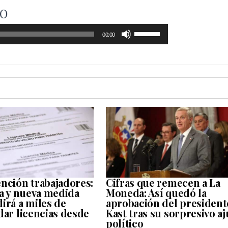
IO
Utiliza
00:00
las
teclas
de
Flechas
Arriba/Abajo
para
aumentar
nción trabajadores:
Cifras que remecen a La
o
ca y nueva medida
Moneda: Así quedó la
irá a miles de
aprobación del president
disminuir
dar licencias desde
Kast tras su sorpresivo aj
político