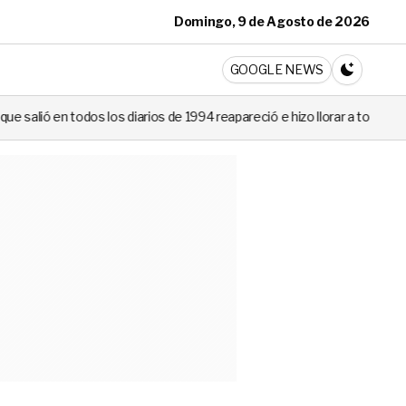
Domingo, 9 de Agosto de 2026
ticia
GOOGLE NEWS
CAMBIA A 
 diarios de 1994 reapareció e hizo llorar a todos en Canal 13
Ni