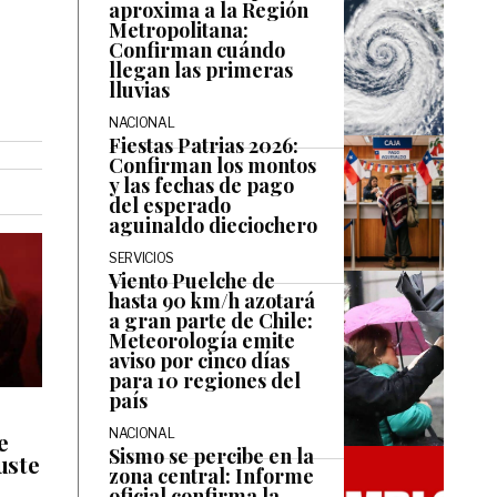
aproxima a la Región
Metropolitana:
Confirman cuándo
llegan las primeras
lluvias
NACIONAL
Fiestas Patrias 2026:
Confirman los montos
y las fechas de pago
del esperado
aguinaldo dieciochero
SERVICIOS
Viento Puelche de
hasta 90 km/h azotará
a gran parte de Chile:
Meteorología emite
aviso por cinco días
para 10 regiones del
país
NACIONAL
e
Sismo se percibe en la
uste
zona central: Informe
oficial confirma la