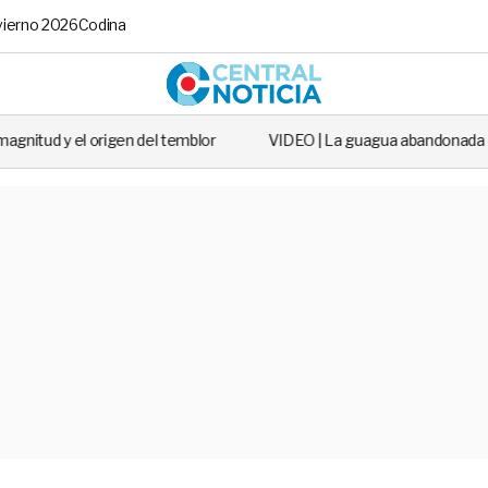
vierno 2026
Codina
Central No
n del temblor
VIDEO | La guagua abandonada que salió en todos los