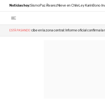
Noticias hoy:
Sismo
Paz Álvarez
Nieve en Chile
Ley Karin
Bono In
rcibe en la zona central: Informe oficial confirma la magnitud y el orige
ESTÁ PASANDO: