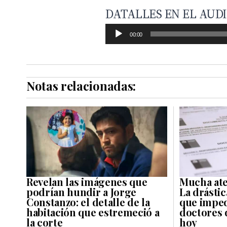
DATALLES EN EL AUD
00:00
Notas relacionadas:
Revelan las imágenes que
Mucha ate
podrían hundir a Jorge
La drásti
Constanzo: el detalle de la
que imped
habitación que estremeció a
doctores 
la corte
hoy