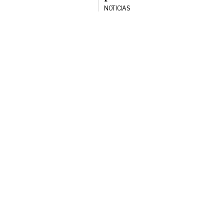
el
NOTICIAS
volumen.