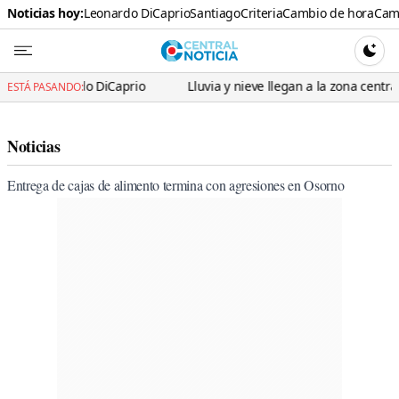
Noticias hoy:
Leonardo DiCaprio
Santiago
Criteria
Cambio de hora
Cami
Central N
CAMBI
nardo DiCaprio
Lluvia y nieve llegan a la zona central: Meteorol
ESTÁ PASANDO:
Noticias
Entrega de cajas de alimento termina con agresiones en Osorno