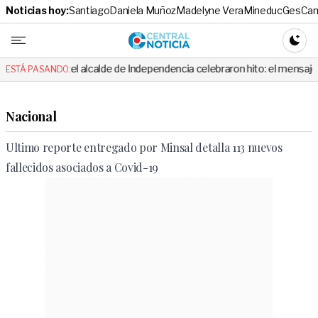
Noticias hoy:
Santiago
Daniela Muñoz
Madelyne Vera
Mineduc
Ges
Cam
Central No
CAMBI
 el alcalde de Independencia celebraron hito: el mensaje es viral
ESTÁ PASANDO:
Nacional
Ultimo reporte entregado por Minsal detalla 113 nuevos
fallecidos asociados a Covid-19