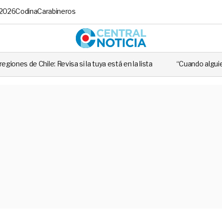
 2026
Codina
Carabineros
Central No
evisa si la tuya está en la lista
“Cuando alguien utiliza mal esa l