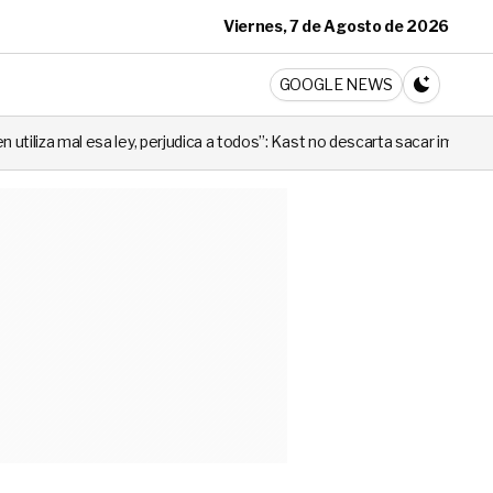
Viernes, 7 de Agosto de 2026
ticia
GOOGLE NEWS
CAMBIA A 
ey, perjudica a todos”: Kast no descarta sacar importante ley promulgad