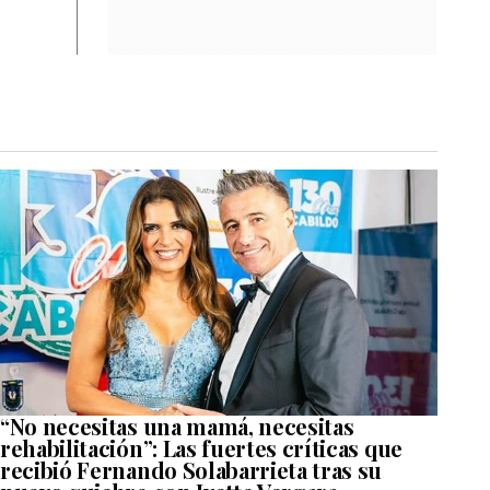
“No necesitas una mamá, necesitas
rehabilitación”: Las fuertes críticas que
recibió Fernando Solabarrieta tras su