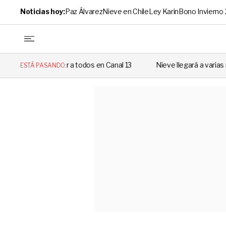
Noticias hoy:
Paz Álvarez
Nieve en Chile
Ley Karin
Bono Invierno
rar a todos en Canal 13
Nieve llegará a varias regiones de Chile: R
ESTÁ PASANDO: