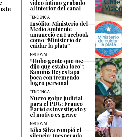
e
video íntimo grabado
uste
al interior del canal
TENDENCIA
Insólito: Ministerio del
Medio Ambiente
amaneció en Facebook
como “Ministerio de
cuidar la plata”
NACIONAL
“Hubo gente que me
dijo que estaba loco”:
Sammis Reyes tapa
boca con tremendo
logro personal
TENDENCIA
Nuevo golpe judicial
para el PDG: Franco
Parisi es investigado y
el motivo es grave
NACIONAL
Kika Silva rompió el
silencio: Inesperada