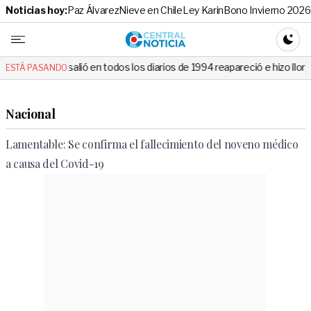
Noticias hoy:
Paz Álvarez
Nieve en Chile
Ley Karin
Bono Invierno 2026
Central No
CAMBI
 salió en todos los diarios de 1994 reapareció e hizo llorar a todos en
ESTÁ PASANDO:
Nacional
Lamentable: Se confirma el fallecimiento del noveno médico
a causa del Covid-19