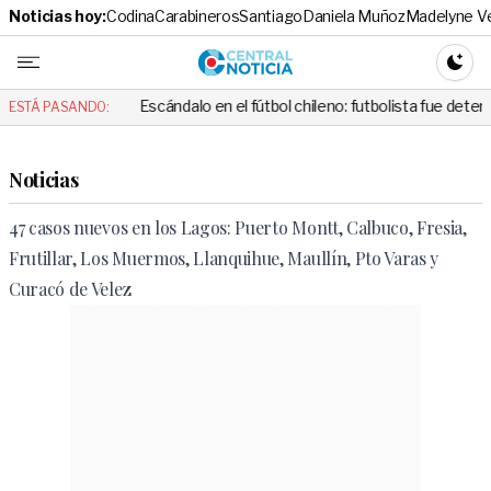
Noticias hoy:
Codina
Carabineros
Santiago
Daniela Muñoz
Madelyne V
Central No
CAMBI
Escándalo en el fútbol chileno: futbolista fue detenido tras casi at
ESTÁ PASANDO:
Noticias
47 casos nuevos en los Lagos: Puerto Montt, Calbuco, Fresia,
Frutillar, Los Muermos, Llanquihue, Maullín, Pto Varas y
Curacó de Velez