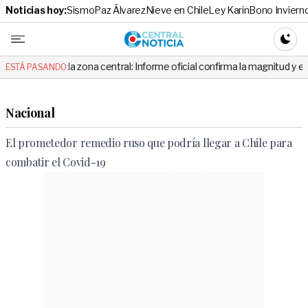
Noticias hoy:
Sismo
Paz Álvarez
Nieve en Chile
Ley Karin
Bono Inviern
Central No
CAMBI
n la zona central: Informe oficial confirma la magnitud y el origen del t
ESTÁ PASANDO:
Nacional
El prometedor remedio ruso que podría llegar a Chile para
combatir el Covid-19