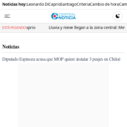
Noticias hoy:
Leonardo DiCaprio
Santiago
Criteria
Cambio de hora
Cami
Central N
CAMBI
iCaprio
Lluvia y nieve llegan a la zona central: Meteorología ad
ESTÁ PASANDO:
Noticias
Diputado Espinoza acusa que MOP quiere instalar 3 peajes en Chiloé