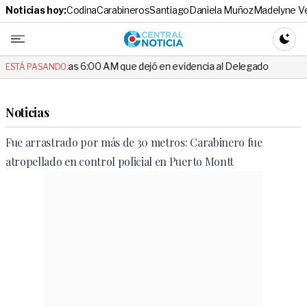
Noticias hoy:
Codina
Carabineros
Santiago
Daniela Muñoz
Madelyne V
Central No
CAMBI
o de las 6:00 AM que dejó en evidencia al Delegado
Escándalo en e
ESTÁ PASANDO:
Noticias
Fue arrastrado por más de 30 metros: Carabinero fue
atropellado en control policial en Puerto Montt