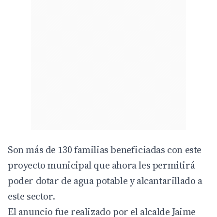
Reproductor
Reproductor
Reproductor
Son más de 130 familias beneficiadas con este
de
de
de
proyecto municipal que ahora les permitirá
Audio
Audio
Audio
poder dotar de agua potable y alcantarillado a
este sector.
El anuncio fue realizado por el alcalde Jaime