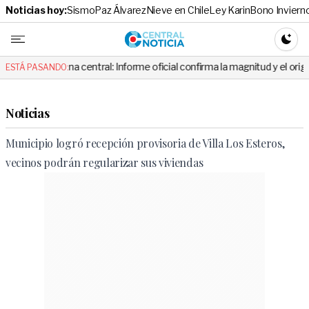
Noticias hoy:
Sismo
Paz Álvarez
Nieve en Chile
Ley Karin
Bono Inviern
Central No
CAMBI
ona central: Informe oficial confirma la magnitud y el origen del temblor
ESTÁ PASANDO:
Noticias
Municipio logró recepción provisoria de Villa Los Esteros,
vecinos podrán regularizar sus viviendas