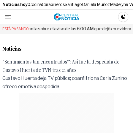
Noticias hoy:
Codina
Carabineros
Santiago
Daniela Muñoz
Madelyne V
Central No
CAMBI
gunta sobre el aviso de las 6:00 AM que dejó en evidencia al Delegado
ESTÁ PASANDO:
Noticias
“Sentimientos tan encontrados”: Así fue la despedida de
Gustavo Huerta de TVN tras 21 años
Gustavo Huerta deja TV pública; coanfitriona Carla Zunino
ofrece emotiva despedida