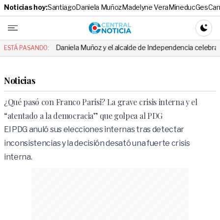
Noticias hoy:
Santiago
Daniela Muñoz
Madelyne Vera
Mineduc
Ges
Cam
Central No
CAMBI
Daniela Muñoz y el alcalde de Independencia celebraron hito: el mens
ESTÁ PASANDO:
Noticias
¿Qué pasó con Franco Parisi? La grave crisis interna y el
“atentado a la democracia” que golpea al PDG
El PDG anuló sus elecciones internas tras detectar
inconsistencias y la decisión desató una fuerte crisis
interna.