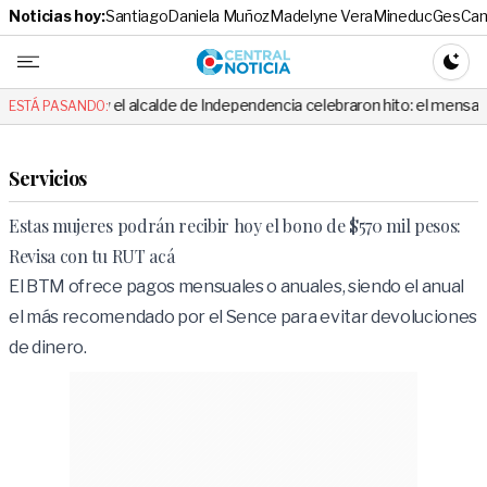
Noticias hoy:
Santiago
Daniela Muñoz
Madelyne Vera
Mineduc
Ges
Cam
Central No
CAMBI
 el alcalde de Independencia celebraron hito: el mensaje es viral
ESTÁ PASANDO:
Servicios
Estas mujeres podrán recibir hoy el bono de $570 mil pesos:
Revisa con tu RUT acá
El BTM ofrece pagos mensuales o anuales, siendo el anual
el más recomendado por el Sence para evitar devoluciones
de dinero.