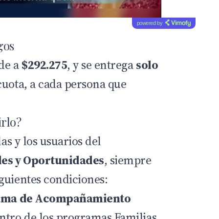
powered by
gos
nde a
$292.275
, y se entrega
solo
cuota, a cada persona que
rlo?
las y los usuarios del
es y Oportunidades
, siempre
guientes condiciones:
ama de Acompañamiento
entro de los programas Familias,