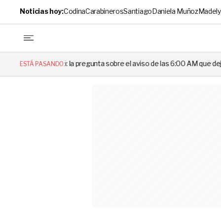
Noticias hoy:
Codina
Carabineros
Santiago
Daniela Muñoz
Madely
 pregunta sobre el aviso de las 6:00 AM que dejó en evidencia al Deleg
ESTÁ PASANDO: