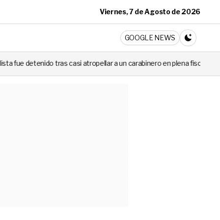
Viernes, 7 de Agosto de 2026
ticia
GOOGLE NEWS
CAMBIA A 
i atropellar a un carabinero en plena fiscalización
Cortes de luz d