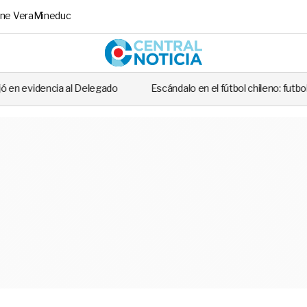
ne Vera
Mineduc
Central No
ado
Escándalo en el fútbol chileno: futbolista fue detenido tras cas